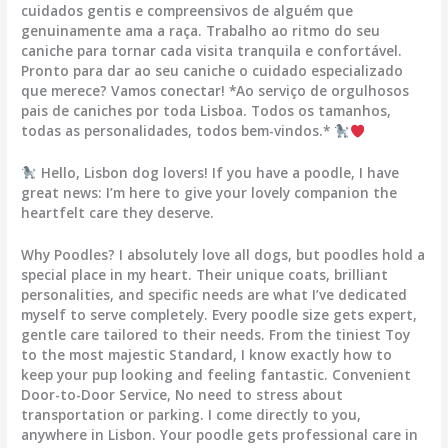
cuidados gentis e compreensivos de alguém que
genuinamente ama a raça. Trabalho ao ritmo do seu
caniche para tornar cada visita tranquila e confortável.
Pronto para dar ao seu caniche o cuidado especializado
que merece? Vamos conectar! *Ao serviço de orgulhosos
pais de caniches por toda Lisboa. Todos os tamanhos,
todas as personalidades, todos bem-vindos.*
Hello, Lisbon dog lovers! If you have a poodle, I have
great news: I’m here to give your lovely companion the
heartfelt care they deserve.
Why Poodles? I absolutely love all dogs, but poodles hold a
special place in my heart. Their unique coats, brilliant
personalities, and specific needs are what I’ve dedicated
myself to serve completely. Every poodle size gets expert,
gentle care tailored to their needs. From the tiniest Toy
to the most majestic Standard, I know exactly how to
keep your pup looking and feeling fantastic. Convenient
Door-to-Door Service, No need to stress about
transportation or parking. I come directly to you,
anywhere in Lisbon. Your poodle gets professional care in